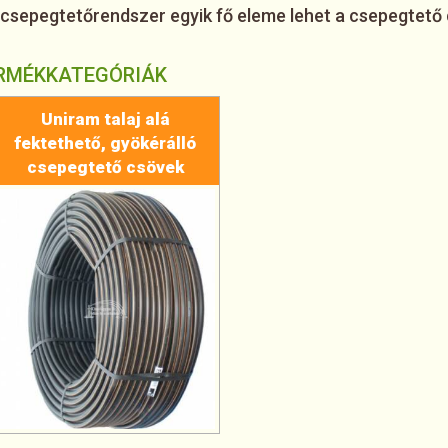
 csepegtetőrendszer egyik fő eleme lehet a csepegtető 
ERMÉKKATEGÓRIÁK
Uniram talaj alá
fektethető, gyökérálló
csepegtető csövek