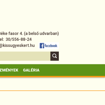
ke fasor 4. (a belső udvarban)
el: 30/556-88-24
nfo@kissugyeskert.hu
ZMÉNYEK
GALÉRIA