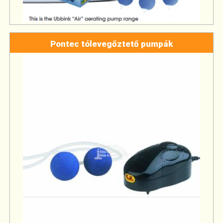
Pontec tólevegőztető pumpák