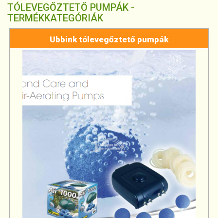
TÓLEVEGŐZTETŐ PUMPÁK -
TERMÉKKATEGÓRIÁK
Ubbink tólevegőztető pumpák