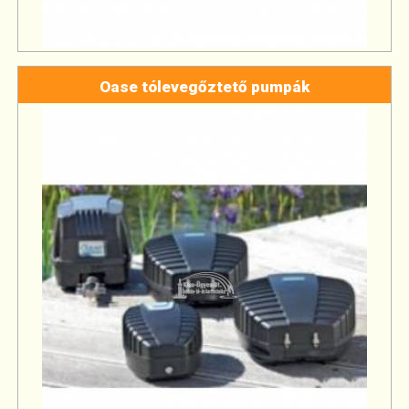
Oase tólevegőztető pumpák