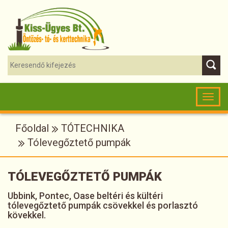
Toggl
naviga
Főoldal
TÓTECHNIKA
Tólevegőztető pumpák
TÓLEVEGŐZTETŐ PUMPÁK
Ubbink, Pontec, Oase beltéri és kültéri
tólevegőztető pumpák csövekkel és porlasztó
kövekkel.