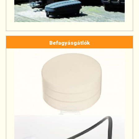
Befagyásgátlók