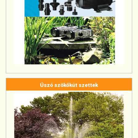
Úszó szökőkút szettek