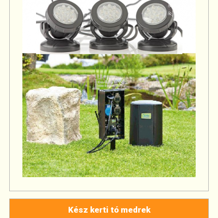
Kész kerti tó medrek