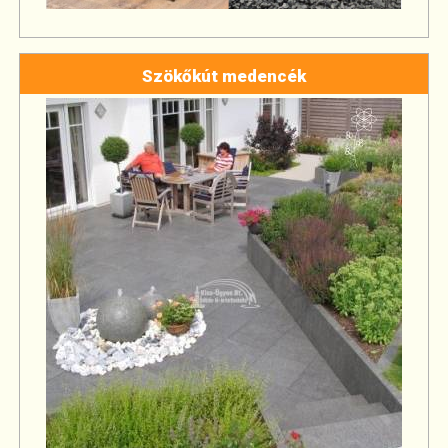
Szökőkút medencék