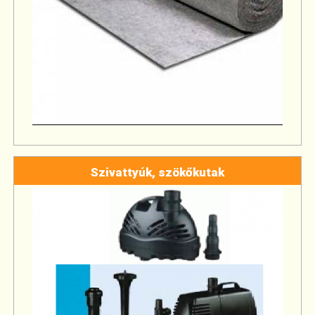
Szivattyúk, szökőkutak