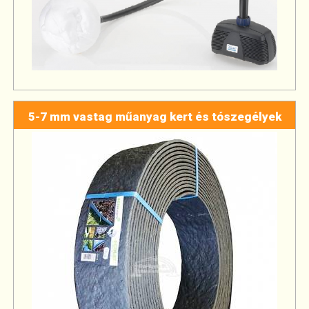
5-7 mm vastag műanyag kert és tószegélyek