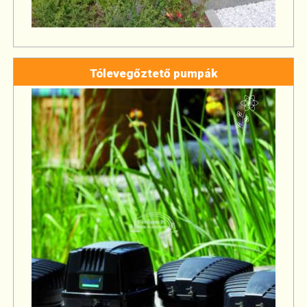
Tólevegőztető pumpák