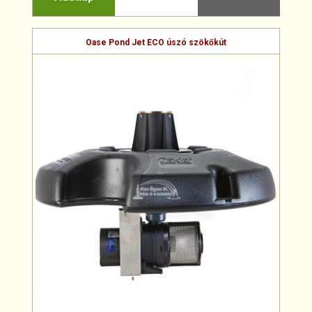
Oase Pond Jet ECO úszó szökőkút