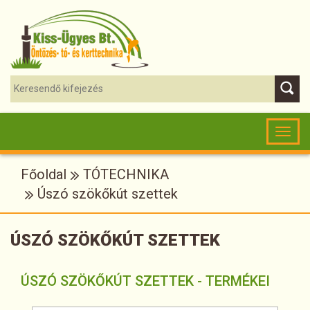
Toggl
naviga
Főoldal
TÓTECHNIKA
Úszó szökőkút szettek
ÚSZÓ SZÖKŐKÚT SZETTEK
ÚSZÓ SZÖKŐKÚT SZETTEK - TERMÉKEI